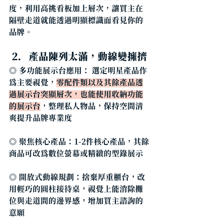
度，利用高挑看板加上層次，讓買主在
隔壁走道就能透過明顯標識而看見你的
品牌。
產品陳列太滿，動線變擁擠
◎ 
多功能展示台應用： 選定明星產品作
為主要視覺，
零配件類以及其餘產品透
過展示台突顯層次，也能使用收納功能
的展示台
，整理私人物品，保持空間清
爽提升品牌專業度
◎ 
聚焦核心產品
：1-2件核心產品，其餘
商品可改為數位螢幕或精緻的型錄展示
◎ 開放式動線規劃：捨棄厚重櫃台，改
用輕巧的圓柱接待桌，視覺上能消除攤
位與走道間的邊界感，增加買主諮詢的
意願