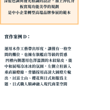
深藍色調與發光標識
的設計，加上沖孔背
板實現功能美學的規劃
是中小企業轉型高端品牌參展的範本
實作案例 D：
運用木作工藝帶出厚度，讓僅有一格空
間的攤位，也擁有旗艦店等級的質感
 凹槽內側選用色澤溫潤的木紋貼皮，能
中和展場冷冰冰的氛圍，左側立柱嵌入
垂直線
燈
條，
背牆採用高清
大圖燈片輸
出
，以富士山、櫻花與日式和服為主
題，日式職人精神融入現代商業空間