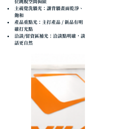
位跳脫空間侷限
主視覺洗牆光
：讓背牆畫面乾淨、
飽和
產品重點光
：主打產品 / 新品有明
確打光點
洽談/留資區補光
：洽談點明確，談
話更自然