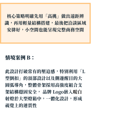
核心策略明確先用「高挑」做出遠距辨
識，再用輕量結構搭建，最後把洽談區域
安排好，小空間也能呈現完整商務空間
情境案例 B：
此設計打破常有的壓迫感，特別利用「L
型倒扣」的頂部設計以及側邊醒目的大
圓弧導角，整體骨架採用
高強度組合支
架
結構穩固安全， 品牌 Logo嵌入
暖白
射燈於大型燈箱中，一體化設計，形成
視覺上的連貫性