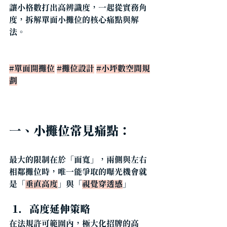
讓小格數打出高辨識度，一起從實務角
度，拆解單面小攤位的核心痛點與解
法。
#單面開攤位
#攤位設計
#小坪數空間規
劃
一、小攤位常見痛點：
最大的限制在於「面寬」，兩側與左右
相鄰攤位時，唯一能爭取的曝光機會就
是「
垂直高度
」與「
視覺穿透感
」
高度延伸策略
在法規許可範圍內，極大化招牌的高