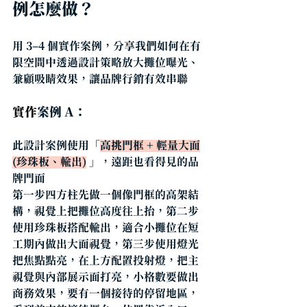
例怎麼做？
用 3–4 個實作案例，分享我們如何在有
限空間中透過設計策略放大攤位曝光、
兼顧吸睛效果，讓品牌行銷有效串聯
實作
案例 A：
此設計案例使用「
高挑門框 + 輕量大面
(珍珠板、輸出)
 」，遠距也看得見的品
牌門面
第一步四方柱先
做一個像門框的高架結
構，視覺上把攤位高度往上抬，第二步
使用
珍珠板
搭配輸出，適合小攤位在短
工期內做出大面視覺，第三步使用燈光
把焦點點亮，在上方配置投射燈，把主
視覺與內部展示面打亮，小格數要做出
商務效果，要有一個
接待的停留地區，